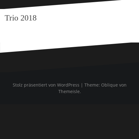
Trio 2018
Stolz präsentiert von WordPress
|
Theme:
Oblique
von
Themeisle.